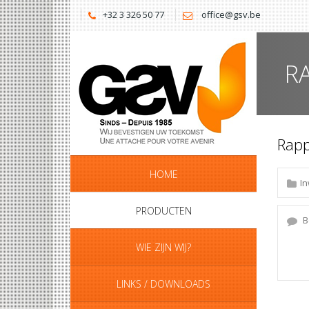
+32 3 326 50 77
office@gsv.be
R
Rapp
HOME
PRODUCTEN
WIE ZIJN WIJ?
LINKS / DOWNLOADS