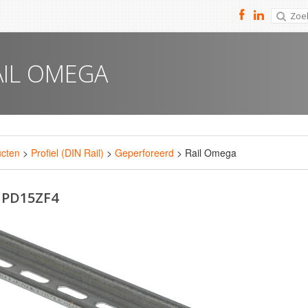
AIL OMEGA
ucten
>
Profiel (DIN Rail)
>
Geperforeerd
> Rail Omega
: PD15ZF4