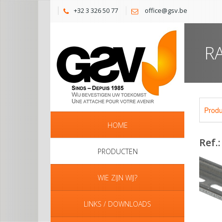
+32 3 326 50 77
office@gsv.be
R
Prod
HOME
Ref.
PRODUCTEN
WIE ZIJN WIJ?
LINKS / DOWNLOADS