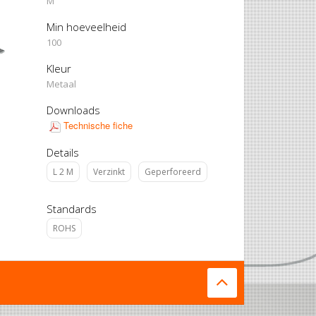
M
Min hoeveelheid
100
Kleur
Metaal
Downloads
Technische fiche
Details
L 2 M
Verzinkt
Geperforeerd
Standards
ROHS