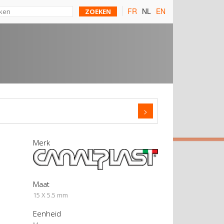
FR
NL
EN
>
Merk
Maat
15 X 5.5 mm
Eenheid