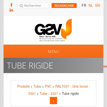
FR
NL
EN
MENU
TUBE RIGIDE
Produits
>
Tube
>
PVC
>
RAL7037 - Gris foncé -
3321
>
Tube - 3321
> Tube rigide
>