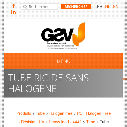
FR
NL
EN
MENU
TUBE RIGIDE SANS
HALOGÈNE
Produits
>
Tube
>
Halogen free
>
PC - Halogen Free
- Résistant UV
>
Heavy load - 4442
>
Tube
> Tube