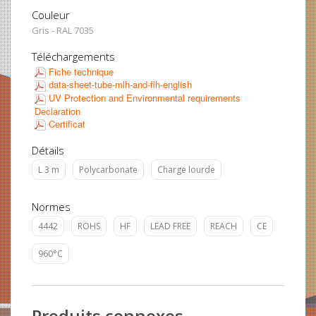
Couleur
Gris - RAL 7035
Téléchargements
Fiche technique
data-sheet-tube-mlh-and-flh-english
UV Protection and Environmental requirements
Declaration
Certificat
Détails
L 3 m
Polycarbonate
Charge lourde
Normes
4442
ROHS
HF
LEAD FREE
REACH
CE
960°C
Produits connexes